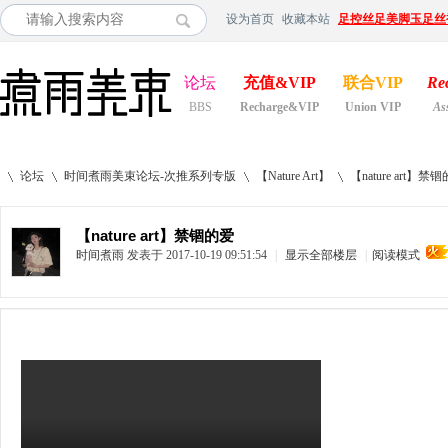
设为首页
收藏本站
足控丝足美脚玉足丝
论坛
充值&VIP
联合VIP
Re
BBS
Recharge&VIP
Union VIP
As
论坛
时间煮雨美束论坛-次推系列专版
【Nature Art】
【nature art】禁
【nature art】禁锢的爱
时间煮雨
发表于 2017-10-19 09:51:54
|
显示全部楼层
|
阅读模式
»
›
›
›