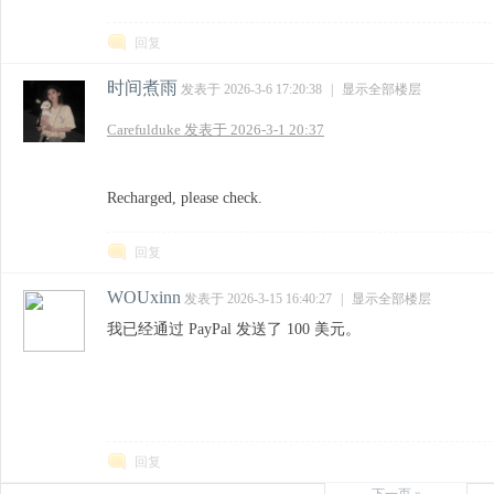
回复
时间煮雨
发表于 2026-3-6 17:20:38
|
显示全部楼层
Carefulduke 发表于 2026-3-1 20:37
Recharged, please check.
回复
WOUxinn
发表于 2026-3-15 16:40:27
|
显示全部楼层
我已经通过 PayPal 发送了 100 美元。
回复