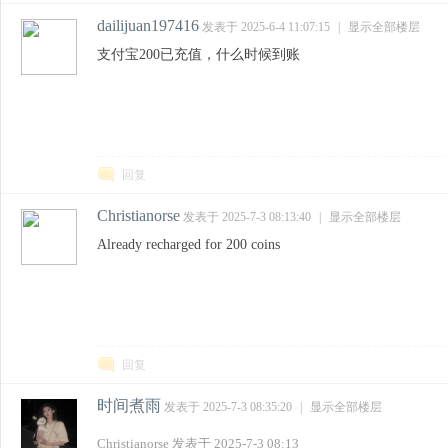
dailijuan197416
发表于 2025-6-4 11:07:15
|
显示全部楼层
支付宝200已充值，什么时候到账
回复
Christianorse
发表于 2025-7-3 08:13:40
|
显示全部楼层
Already recharged for 200 coins
回复
时间煮雨
发表于 2025-7-3 08:35:20
|
显示全部楼层
Christianorse 发表于 2025-7-3 08:13