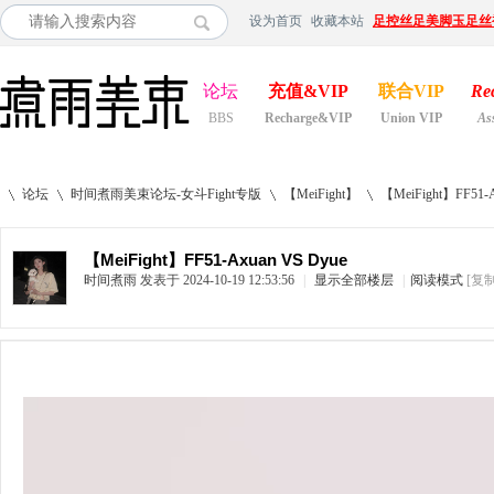
设为首页
收藏本站
足控丝足美脚玉足丝
论坛
充值&VIP
联合VIP
Re
BBS
Recharge&VIP
Union VIP
As
论坛
时间煮雨美束论坛-女斗Fight专版
【MeiFight】
【MeiFight】FF51-A
【MeiFight】FF51-Axuan VS Dyue
时间煮雨
发表于 2024-10-19 12:53:56
|
显示全部楼层
|
阅读模式
[复
»
›
›
›