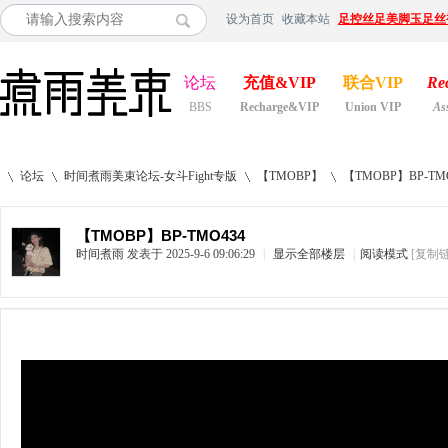
设为首页
收藏本站
足控丝足美脚玉足丝
论坛
充值&VIP
联合VIP
Re
BBS
Recharge&VIP
Union VIP
As
论坛
时间煮雨美束论坛-女斗Fight专版
【TMOBP】
【TMOBP】BP-TM
【TMOBP】BP-TMO434
时间煮雨
发表于 2025-9-6 09:06:29
|
显示全部楼层
|
阅读模式
[复制
»
›
›
›