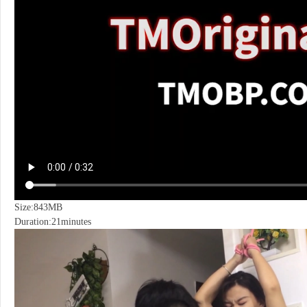
Size:843MB
Duration:21minutes