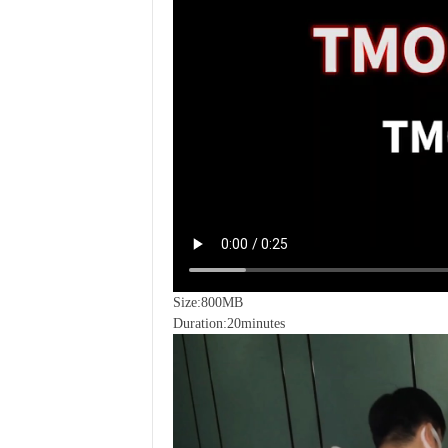
Size:800MB
Duration:20minutes