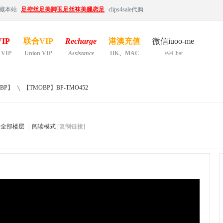
藏本站
足控丝足美脚玉足丝袜美腿恋足
clips4sale代购
IP
联合VIP
Recharge
港澳充值
微信iuoo-me
&VIP
Union VIP
Assistance
HK、MAC
WeChat
BP】
【TMOBP】BP-TMO452
示全部楼层
|
阅读模式
[复制链接]
›