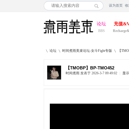
设为首页
收
论坛
充值&V
BBS
Recharge
论坛
时间煮雨美束论坛-女斗Fight专版
【TMO
【TMOBP】BP-TMO452
时间煮雨
发表于 2026-3-7 09:49:02
|
显
»
›
›